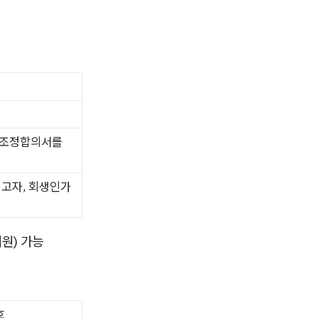
무조정합의서를
선고자, 회생인가
지원) 가능
호