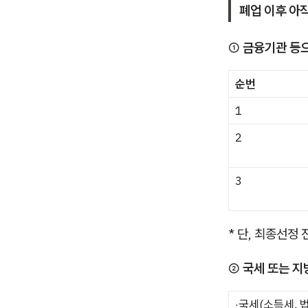
폐업 이후 아
①
금융기관 등
순번
1
2
3
* 단, 최종선정
②
국세 또는 지
·국세(소득세, 