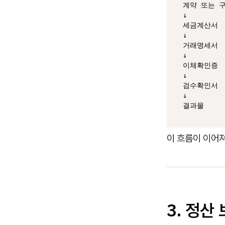
계약 또는 구
↓

세금계산서

↓

거래명세서

↓

이체확인증

↓

검수확인서

↓

결과물
이 흐름이 이어져
3. 정산